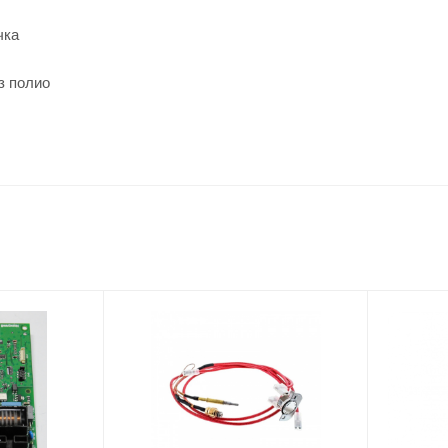
чка
з полио