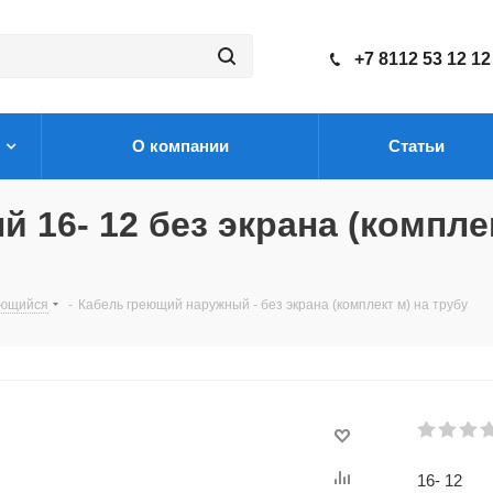
+7 8112 53 12 12
О компании
Статьи
16- 12 без экрана (комплек
ующийся
-
Кабель греющий наружный - без экрана (комплект м) на трубу
16- 12