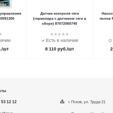
 управления
Датчик контроля тяги
Насос
10591300
(термопара с датчиком тяги в
полов R
сборе) 87072060740
личии
Есть в наличии
.
/шт
8 110
руб.
/шт
2
кты
 53 12 12
г. Псков, ул. Труда 21