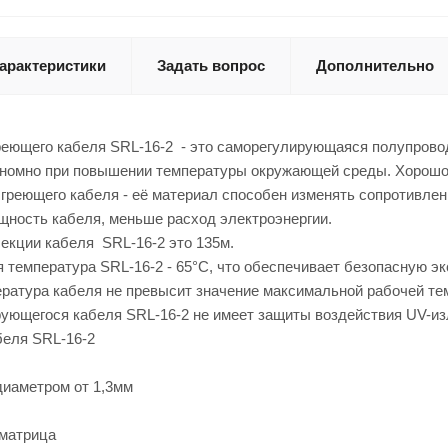
арактеристики
Задать вопрос
Дополнительно
реющего кабеля SRL-16-2 - это саморегулирующаяся полупровод
ономно при повышении температуры окружающей среды. Хорошо 
греющего кабеля - её материал способен изменять сопротивле
щность кабеля, меньше расход электроэнергии.
екции кабеля SRL-16-2 это 135м.
температура SRL-16-2 - 65°С, что обеспечивает безопасную эк
ратура кабеля не превысит значение максимальной рабочей те
ующегося кабеля SRL-16-2 не имеет защиты воздействия UV-из
беля SRL-16-2
диаметром от 1,3мм
 матрица