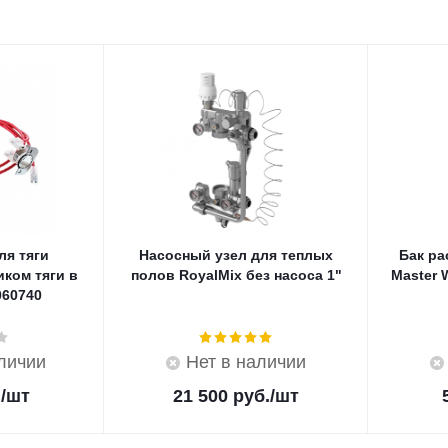
ля тяги
Насосный узел для теплых
Бак р
иком тяги в
полов RoyalMix без насоса 1"
Master 
060740
аличии
Нет в наличии
.
/шт
21 500
руб.
/шт