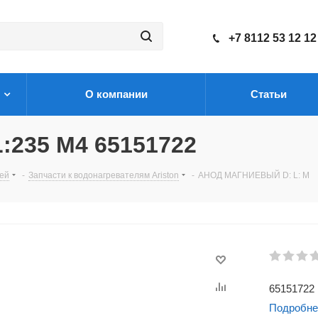
+7 8112 53 12 12
О компании
Статьи
235 M4 65151722
лей
-
Запчасти к водонагревателям Ariston
-
АНОД МАГНИЕВЫЙ D: L: M
65151722
Подробне